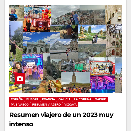
ESPAÑA
EUROPA
FRANCIA
GALICIA
LA CORUÑA
MADRID
PAIS VASCO
RESUMEN VIAJERO
VIZCAYA
Resumen viajero de un 2023 muy
intenso