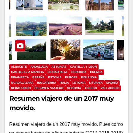
ALBACETE
ANDALUCIA
ASTURIAS
CASTILLA Y LEÓN
CASTILLA-LA MANCHA
CIUDAD REAL
CORDOBA
CUENCA
DINAMARCA
ESPAÑA
ESTONIA
EUROPA
FINLANDIA
GUADALAJARA
INGLATERRA
ITALIA
LETONIA
LITUANIA
MADRID
REINO UNIDO
RESUMEN VIAJERO
SEGOVIA
TOLEDO
VALLADOLID
Resumen viajero de un 2017 muy
movido.
Resumen viajero de un 2017 muy movido. Pues como