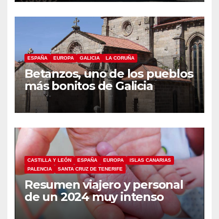
ESPAÑA
EUROPA
GALICIA
LA CORUÑA
Betanzos, uno de los pueblos
más bonitos de Galicia
CASTILLA Y LEÓN
ESPAÑA
EUROPA
ISLAS CANARIAS
PALENCIA
SANTA CRUZ DE TENERIFE
Resumen viajero y personal
de un 2024 muy intenso