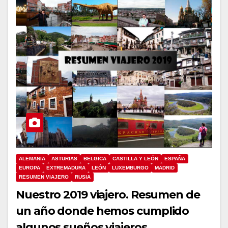
ALEMANIA
ASTURIAS
BELGICA
CASTILLA Y LEÓN
ESPAÑA
EUROPA
EXTREMADURA
LEÓN
LUXEMBURGO
MADRID
RESUMEN VIAJERO
RUSIA
Nuestro 2019 viajero. Resumen de
un año donde hemos cumplido
algunos sueños viajeros