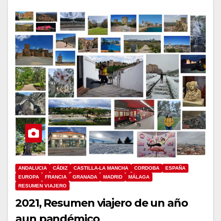
ANDALUCIA
CÁDIZ
CASTILLA-LA MANCHA
CORDOBA
ESPAÑA
EUROPA
FRANCIA
GRANADA
MADRID
MÁLAGA
RESUMEN VIAJERO
2021, Resumen viajero de un año
aun pandémico