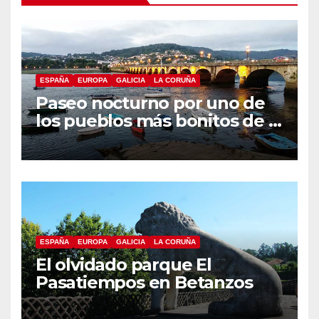
ESPAÑA
EUROPA
GALICIA
LA CORUÑA
Paseo nocturno por uno de
los pueblos más bonitos de A
Coruña, Puentedeume
ESPAÑA
EUROPA
GALICIA
LA CORUÑA
El olvidado parque El
Pasatiempos en Betanzos